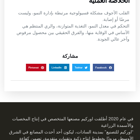
الخلاصة العملية
القلب الأجوف مشكلة فسيولوجية مرتبطة بإدارة النمو، وليست
مرضًا أو إصابة.
التحكم في معدل النمو، التغذية المتوازنة، والري المنتظم هي
الأساس في الوقاية منها، والفرق الحقيقي بين محصول مرفوض
وآخر عالي الجودة.
مشاركة
Pinterest
LinkedIn
Twitter
Facebook
في عام 2020 أطلقت اوركيم مصنعها المتخصص في إنتاج المخصبات
والأسمدة الزراعية
“اوركيم للتصنيع” بمدينة السادات، ليكون أحد أحدث المصانع في الشرق
الأوسط، مزودًا بخطوط إنتاج ذكية وتقنيات متقدمة، تضمن كفاءة