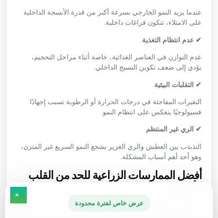
عندما يزيد النمو الخارجي بسرعة أكبر من قدرة الأنسجة الداخلية
على الامتلاء، تتكون فراغات داخلية.
✔ عدم انتظام التغذية
عدم التوازن في العناصر الغذائية، خاصة أثناء مراحل التحجيم،
يؤدي إلى ضعف تكوين النسيج الداخلي.
✔ التقلبات البيئية
التغيرات المفاجئة في درجات الحرارة أو الرطوبة تسبب إجهادًا
فسيولوجيًا ينعكس على انتظام النمو.
✔ الري غير المنتظم
التذبذب بين العطش والري الغزير يشجع النمو السريع غير المتزن،
وهو أحد أهم أسباب المشكلة.
أفضل الممارسات الزراعية للحد من القلب
الأجوف
×
عرض خاص لفترة محدودة
✔ تنظيم معدل النمو