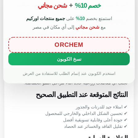
خصم 10%
+
شحن مجاني
الحفاظ على نمو متدرج ومتوازن يقلل من فرص حدوث فراغات
داخلية.
استمتع بخصم
10%
على
جميع منتجات اوركيم
✔ تغذية متوازنة
مع
شحن مجاني
إلى أي مكان في مصر
توفير العناصر الغذائية بشكل منتظم ومتوازن، خاصة خلال فترات
التحجيم والنمو السريع.
ORCHEM
✔ انتظام الري
نسخ الكوبون
الالتزام ببرنامج ري ثابت يناسب طبيعة التربة ومرحلة النبات.
✔ تقليل الإجهاد
استخدم الكوبون عند إتمام الطلب للاستفادة من العرض
تجنب أي معاملات زراعية حادة أثناء مراحل النمو الحساسة.
النتائج المتوقعة عند التطبيق الصحيح
✔ امتلاء جيد للدرنات والجذور
✔ تحسين الشكل الداخلي والخارجي للمحصول
✔ جودة أعلى وقابلية تسويقية أفضل
✔ تقليل الفاقد والخسائر عند الحصاد