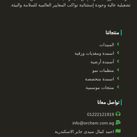
تشغيلية عالية وجودة إستثنائية تواكب المعايير العالمية للسلامة والبيئة.
منتجاتنا
المبيدات
اسمدة ومغذيات ورقية
أسمدة أرضية
منظمات نمو
اسمدة متخصصة
منتجات موسمية
تواصل معانا
01222121919
info@orchem.com.eg
احمد كمال سيدى جابر الاسكندرية