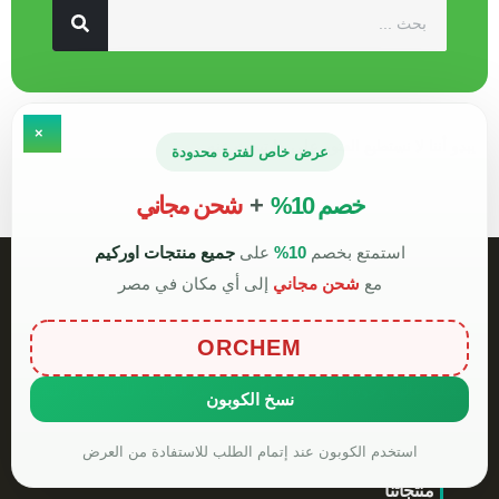
×
يبدو أننا لا نستطيع العثور على ما تبحث عنه.
عرض خاص لفترة محدودة
خصم 10%
+
شحن مجاني
استمتع بخصم
10%
على
جميع منتجات اوركيم
مع
شحن مجاني
إلى أي مكان في مصر
في عام 2020 أطلقت اوركيم مصنعها المتخصص في إنتاج المخصبات
والأسمدة الزراعية
“اوركيم للتصنيع” بمدينة السادات، ليكون أحد أحدث المصانع في الشرق
ORCHEM
الأوسط، مزودًا بخطوط إنتاج ذكية وتقنيات متقدمة، تضمن كفاءة
تشغيلية عالية وجودة إستثنائية تواكب المعايير العالمية للسلامة والبيئة.
نسخ الكوبون
استخدم الكوبون عند إتمام الطلب للاستفادة من العرض
منتجاتنا